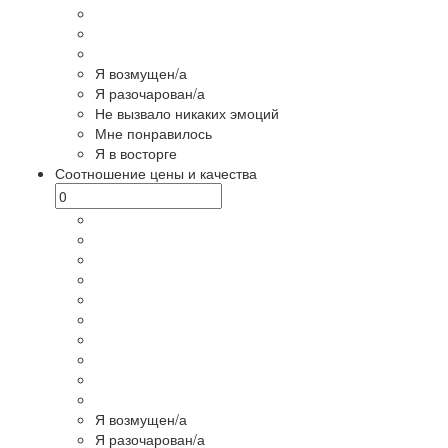
Я возмущен/а
Я разочарован/а
Не вызвало никаких эмоций
Мне понравилось
Я в восторге
Соотношение цены и качества
Я возмущен/а
Я разочарован/а